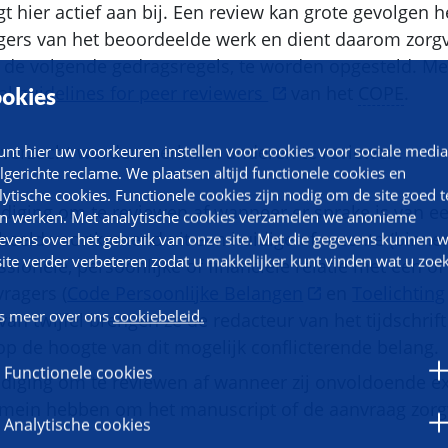
t hier actief aan bij. Een review kan grote gevolgen 
gers van het beoordeelde werk en dient daarom zorgv
de volgende gedragsregels, te worden opgesteld. Mee
al guidelines for peer reviewers
van het
COPE
.
okies
 verzocht worden werk van anderen te reviewen:
unt hier uw voorkeuren instellen voor cookies voor sociale media
lgerichte reclame. We plaatsen altijd functionele cookies en
lytische cookies. Functionele cookies zijn nodig om de site goed t
odiging om te reviewen af wanneer er sprake is van ee
en werken. Met analytische cookies verzamelen we anonieme
rbeeld voortkomend uit een huidige of recente (binne
evens over het gebruik van onze site. Met die gegevens kunnen 
site verder verbeteren zodat u makkelijker kunt vinden wat u zoek
essionele, persoonlijke of financiële relatie met één o
ragers (
Code Persoonlijke Belangen
en
Toelichting
s meer over ons
cookiebeleid.
 van twijfel brengen ze de redacteur van het tijdschrif
op de hoogte van dit mogelijk conflicterende belang.
Functionele cookies
odiging om te reviewen af wanneer zij onvoldoende ex
mein hebben om het manuscript of de aanvraag zorg
Analytische cookies