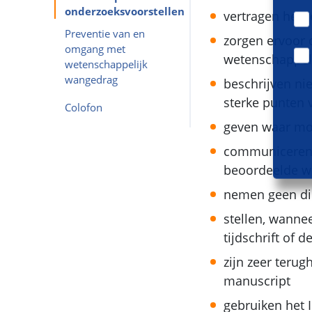
onderzoeksvoorstellen
vertragen het 
Preventie van en
zorgen ervoor d
omgang met
wetenschappel
wetenschappelijk
wangedrag
beschrijven ni
sterke punten v
Colofon
geven waar mog
communiceren n
beoordeelde w
nemen geen dir
stellen, wanne
tijdschrift of 
zijn zeer teru
manuscript
gebruiken het