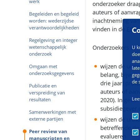
werk
onderzoeker draag
auteurs of aanvra
Begeleiden en begeleid
inachtneming van 
worden: wederzijdse
verantwoordelijkheden
vinden in de
Ethic
Co
Regelgeving en integer
wetenschappelijk
Onderzoekers die
U k
onderzoek
doe
ana
wijzen de uitn
Omgaan met
lat
onderzoeksgegevens
belang, bijvoo
geg
de 
drie jaar) prof
Publicatie en
auteurs of aanv
verspreiding van
Lee
2020). In geval
resultaten
subsidiegever 
Samenwerkingen met
wijzen de uitn
externe partijen
betreffende do
Peer review van
evalueren
manuscripten en