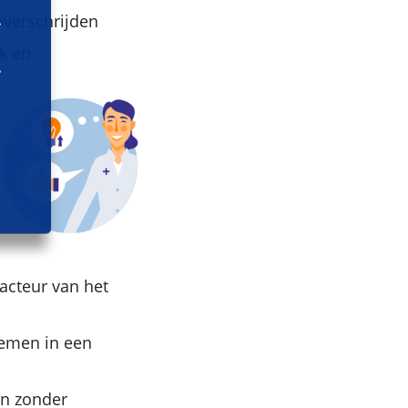
 overschrijden
ek en
acteur van het
nemen in een
en zonder