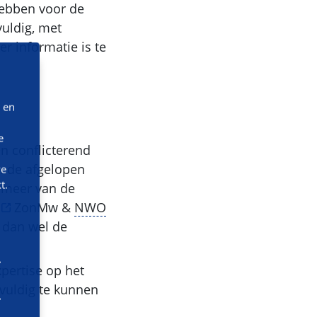
hebben voor de
uldig, met
r informatie is te
 en
e
n conflicterend
n de afgelopen
we
t.
f meer van de
ZonMw &
NWO
t dan wel de
pertise op het
vuldig te kunnen