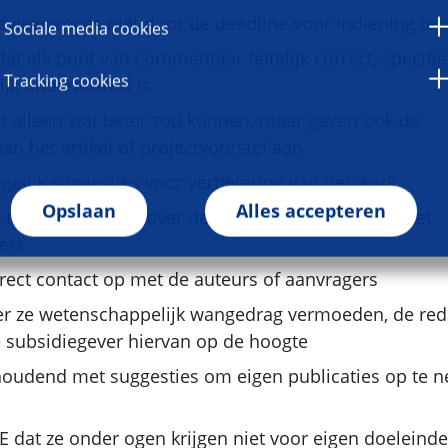
reviewproces niet door de deadline voor indiening te
Sociale media cookies
at elk punt van commentaar feitelijk correct, specifi
Tracking cookies
ijk onderbouwd is
et alleen wat beter zou kunnen, maar geven ook de
an het artikel of projectvoorstel aan
elijk suggesties voor verbetering van het werk
Opslaan
Alles accepteren
iet met derden over de auteurs of inhoud van het
erk
ect contact op met de auteurs of aanvragers
er ze wetenschappelijk wangedrag vermoeden, de red
de subsidiegever hiervan op de hoogte
ghoudend met suggesties om eigen publicaties op te 
IE
dat ze onder ogen krijgen niet voor eigen doeleind